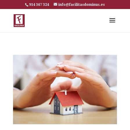
914 367 324
info@facilitasdominus.es