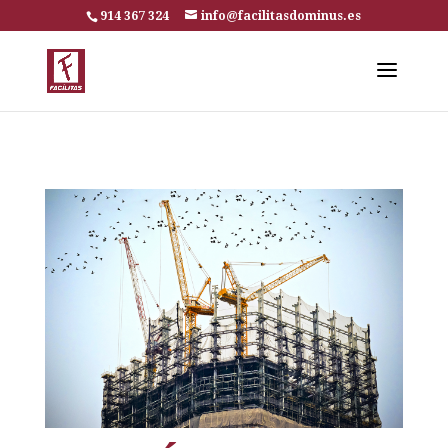
914 367 324
info@facilitasdominus.es