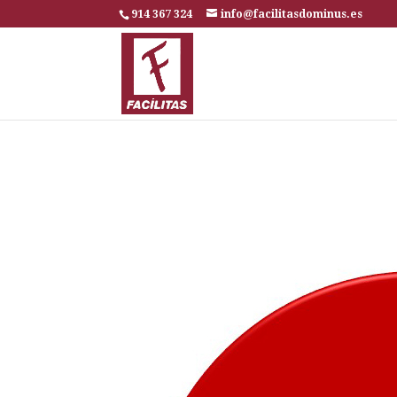
914 367 324
info@facilitasdominus.es